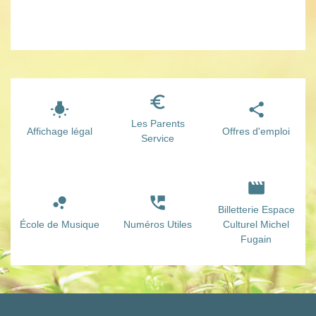
euro_symbol
wb_incandescent
share
Les Parents
Affichage légal
Offres d'emploi
Service
movie
bubble_chart
perm_phone_msg
Billetterie Espace
École de Musique
Numéros Utiles
Culturel Michel
Fugain