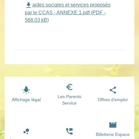
file_download
aides sociales et services proposés
par le CCAS - ANNEXE 1.pdf (PDF -
568.03 kB)
euro_symbol
wb_incandescent
share
Les Parents
Affichage légal
Offres d'emploi
Service
movie
bubble_chart
perm_phone_msg
Billetterie Espace