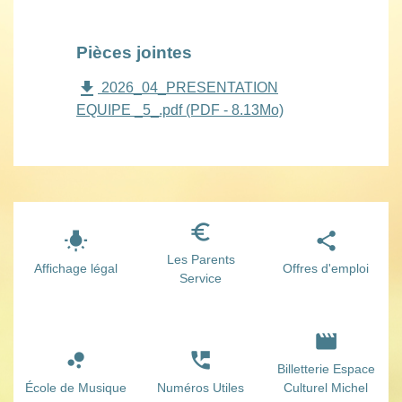
Pièces jointes
file_download
2026_04_PRESENTATION
EQUIPE _5_.pdf (PDF - 8.13Mo)
euro_symbol
wb_incandescent
share
Les Parents
Affichage légal
Offres d'emploi
Service
movie
bubble_chart
perm_phone_msg
Billetterie Espace
École de Musique
Numéros Utiles
Culturel Michel