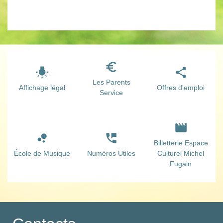
euro_symbol
wb_incandescent
share
Les Parents
Affichage légal
Offres d'emploi
Service
movie
bubble_chart
perm_phone_msg
Billetterie Espace
École de Musique
Numéros Utiles
Culturel Michel
Fugain