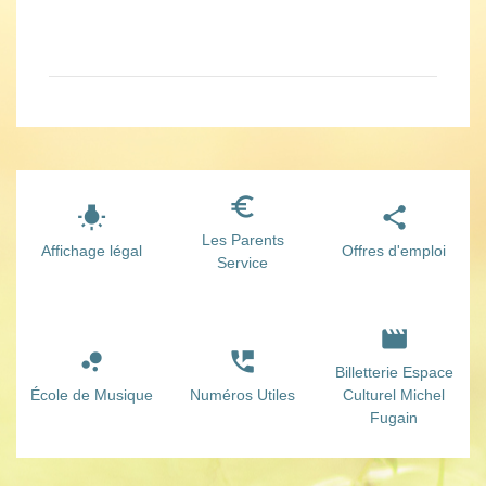
euro_symbol
wb_incandescent
share
Les Parents
Affichage légal
Offres d'emploi
Service
movie
bubble_chart
perm_phone_msg
Billetterie Espace
École de Musique
Numéros Utiles
Culturel Michel
Fugain