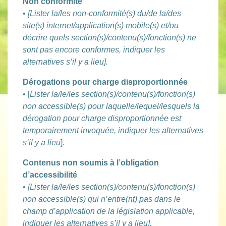
Non conformité
•
[Lister la/les non-conformité(s) du/de la/des
site(s) internet/application(s) mobile(s) et/ou
décrire quels section(s)/contenu(s)/fonction(s) ne
sont pas encore conformes, indiquer les
alternatives s’il y a lieu].
Dérogations pour charge disproportionnée
• [
Lister la/le/les section(s)/contenu(s)/fonction(s)
non accessible(s) pour laquelle/lequel/lesquels la
dérogation pour charge disproportionnée est
temporairement invoquée, indiquer les alternatives
s’il y a lieu
].
Contenus non soumis à l’obligation
d’accessibilité
•
[Lister la/le/les section(s)/contenu(s)/fonction(s)
non accessible(s) qui n’entre(nt) pas dans le
champ d’application de la législation applicable,
indiquer les alternatives s’il y a lieu].