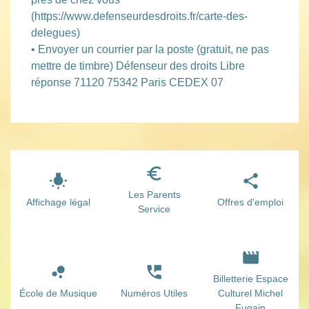
(https://www.defenseurdesdroits.fr/carte-des-
delegues)
• Envoyer un courrier par la poste (gratuit, ne pas
mettre de timbre) Défenseur des droits Libre
réponse 71120 75342 Paris CEDEX 07
euro_symbol
wb_incandescent
share
Les Parents
Affichage légal
Offres d'emploi
Service
movie
bubble_chart
perm_phone_msg
Billetterie Espace
École de Musique
Numéros Utiles
Culturel Michel
Fugain