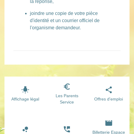
la réponse,
joindre une copie de votre pièce
d'identité et un courrier officiel de
l'organisme demandeur.
euro_symbol
wb_incandescent
share
Les Parents
Affichage légal
Offres d'emploi
Service
movie
bubble_chart
perm_phone_msg
Billetterie Espace